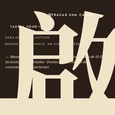
REGÍSTRATE
TRAZAR UNA CARTA
TAKE A TOUR
→
HERO.SELF_CAST_CAPTION
BROWSE A LIVE SAMPLE. NO SIGN UP NEEDED.
— Master Sean Chan · 15 años de experiencia · Más de 10 000
lecturas documentadas · Destacado en medios de
comunicación importantes
AS FEATURED IN