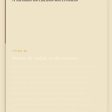
Los modelos de lenguaje grande (LLM) de base
cometen errores con los cuatro pilares, la oficina y el
palacio principal. Los términos solares, los meses
bisiestos, la regla de las 23:00 del día siguiente... todo
ello se confunde habitualmente. Si la carta es errónea,
la interpretación es pura ficción.
→
TIAN QI
Motores de verdad, no alucinaciones
BaZi, Zi Wei Dou Shu y Qi Men Dun Jia funcionan con
calculadoras de nivel profesional —las mismas rutas de
código que utiliza Master Sean Chan en su propia
consulta— y las cartas astrales occidentales se
calculan con Swiss Ephemeris, el mismo motor
astronómico en el que confían los astrólogos
profesionales. Los límites de los años, la hora solar
verdadera, los meses bisiestos, las ramas vacías y las
posiciones planetarias: todo es correcto.