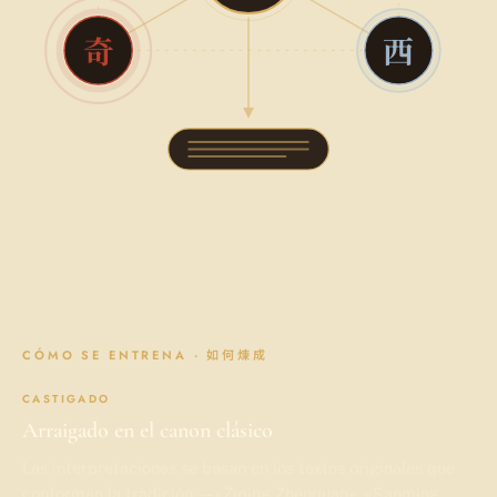
奇
西
Cada motor realiza sus propios cálculos. Tian Qi analiza los
cuatro a la vez: las coincidencias se refuerzan y las tensiones
salen a la luz.
CÓMO SE ENTRENA · 如何煉成
CASTIGADO
Arraigado en el canon clásico
Las interpretaciones se basan en los textos originales que
conforman la tradición —«Ziping Zhenquan», «Sanming