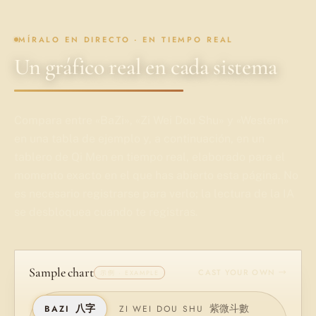
MÍRALO EN DIRECTO · EN TIEMPO REAL
Un gráfico real en cada sistema
Compara entre «BaZi», «Zi Wei Dou Shu» y «Western»
en una tabla de ejemplo y, a continuación, en un
tablero de Qi Men en tiempo real, elaborado para el
momento exacto en el que has abierto esta página. No
es necesario registrarse para verlo; la lectura de la IA
se desbloquea cuando te registras.
Sample chart
CAST YOUR OWN →
示例 · EXAMPLE
八字
紫微斗數
BAZI
ZI WEI DOU SHU