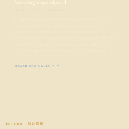
Astrología occidental
OESTE · NATAL Y HORARIA
Tu carta natal occidental en Swiss Ephemeris —Sol,
西
Luna, ascendente, las doce casas, aspectos y
dignidades tradicionales— interpretada según las
técnicas helenísticas, medievales y modernas. Además,
consulta horaria: una respuesta concreta elaborada
para el momento exacto en el que realizas la consulta.
TRAZAR UNA CARTA →
→
AI HUB · 智能樞紐