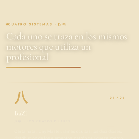
CUATRO SISTEMAS · 四術
Cada uno se traza en los mismos
motores que utiliza un
profesional
八
01 / 04
BaZi
八字 · LOS CUATRO PILARES
Carta natal. Day Master, ramas ocultas, los diez dioses,
distribución de los elementos, patrón de riqueza, marco