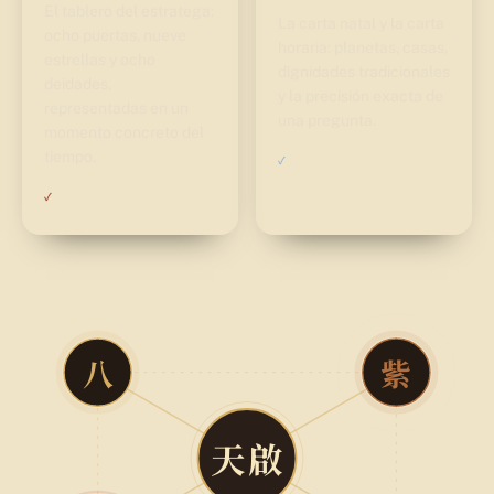
El tablero del estratega:
La carta natal y la carta
ocho puertas, nueve
horaria: planetas, casas,
estrellas y ocho
dignidades tradicionales
deidades,
y la precisión exacta de
representadas en un
una pregunta.
momento concreto del
CALCULADO, NO
tiempo.
✓
ESTIMADO
CALCULADO, NO
✓
ESTIMADO
八
紫
天啟