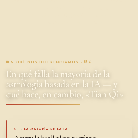
·
·
South China Morning Post
Her World
Channel NewsAsia
·
·
The New York Times
Harper's Bazaar
·
·
Lianhe Zaobao 联合早报
Rice Media
·
·
Our Grandfather Story
ZULA
EN QUÉ NOS DIFERENCIAMOS · 破立
En qué falla la mayoría de la
astrología basada en la IA — y
qué hace, en cambio, «Tian Qi»
01 · LA MAYORÍA DE LA IA
A menudo los cálculos son erróneos