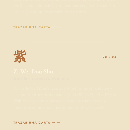
八
profesional, ritmo de las relaciones, el pilar de la suerte
activa y el punto de presión de este año.
TRAZAR UNA CARTA →
→
紫
02 / 04
Zi Wei Dou Shu
紫
紫微斗數 · ESTRELLA PÚRPURA
Carta de los 12 palacios. Las 14 estrellas principales y
sus cuatro transformaciones (化祿/權/科/忌). El 大限 y el
流年 activos, con superposiciones de tránsitos que
muestran cómo cada marco reestructura la carta.
TRAZAR UNA CARTA →
→