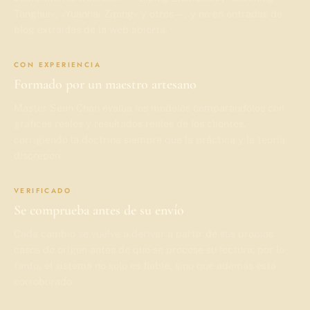
Tonghui», «Yuanhai Ziping» y otros—, y no en entradas de
blog extraídas de la web abierta.
CON EXPERIENCIA
Formado por un maestro artesano
Master Sean Chan evalúa los modelos comparándolos con
gráficos reales y resultados reales de los clientes,
corrigiendo la doctrina siempre que la práctica y la teoría
discrepen.
VERIFICADO
Se comprueba antes de su envío
Cada cambio se vuelve a derivar a partir de sus propios
casos de origen antes de que se procese su lectura; por lo
tanto, el sistema no solo es fiable, sino que además está
corroborado.