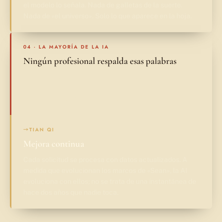
el modelo lo señala. Nada de galletas de la suerte.
Nada de «el universo». Solo lo que aparece en la hoja.
04 · LA MAYORÍA DE LA IA
Ningún profesional respalda esas palabras
Cuando la carta apunta en una dirección y el modelo
suaviza los datos, no hay nadie que lo señale. El
resultado es confianza sin juicio.
→
TIAN QI
Mejora continua
Cada solicitud se procesa con datos actualizados. A
medida que evolucionan los marcos de «Sean», la AI
evoluciona con ellos; no se trata de una instantánea de
hace dos años que nadie toca.