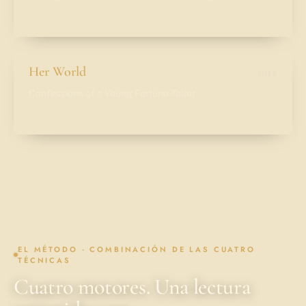
LEER
→
Her World
2016
Confessions of a Young Fortune-Teller
LEER
→
EL MÉTODO · COMBINACIÓN DE LAS CUATRO
TÉCNICAS
Cuatro motores. Una lectura