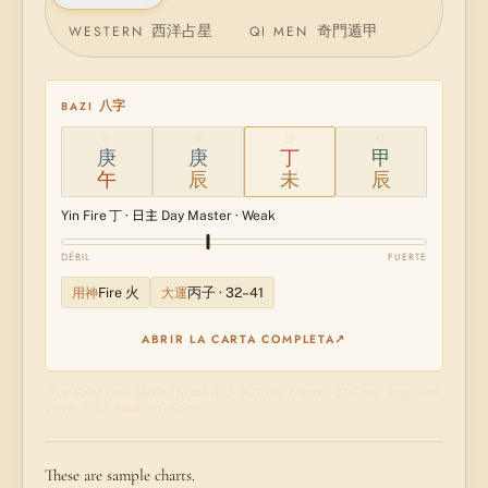
西洋占星
奇門遁甲
WESTERN
QI MEN
八字
BAZI
年
月
日
時
庚
庚
丁
甲
午
辰
未
辰
丁
Yin
Fire
· 日主 Day Master
·
Weak
DÉBIL
FUERTE
火
丙子
用神
Fire
大運
·
32
–
41
ABRIR LA CARTA COMPLETA
↗
True Solar Time applied to the BaZi & Zi Wei charts
· -61.6 min
· longitude
correction + equation of time.
These are sample charts.