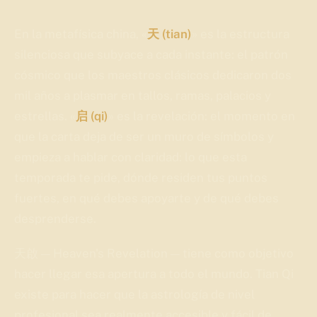
En la metafísica china, «
天 (tian)
» es la estructura
silenciosa que subyace a cada instante: el patrón
cósmico que los maestros clásicos dedicaron dos
mil años a plasmar en tallos, ramas, palacios y
estrellas. «
启 (qi)
» es la revelación: el momento en
que la carta deja de ser un muro de símbolos y
empieza a hablar con claridad: lo que esta
temporada te pide, dónde residen tus puntos
fuertes, en qué debes apoyarte y de qué debes
desprenderse.
天啟 — Heaven's Revelation — tiene como objetivo
hacer llegar esa apertura a todo el mundo. Tian Qi
existe para hacer que la astrología de nivel
profesional sea realmente accesible y fácil de