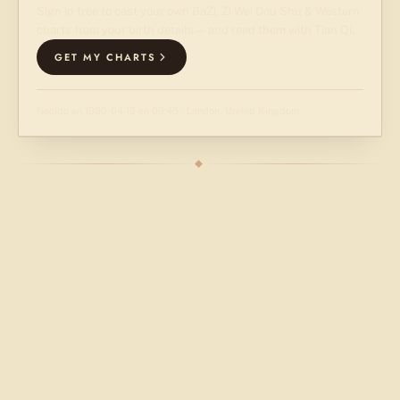
Sign in free to cast your own BaZi, Zi Wei Dou Shu & Western
charts from your birth details — and read them with Tian Qi.
GET MY CHARTS
Nacido en 1990-04-12 en 09:45 · London, United Kingdom
◆