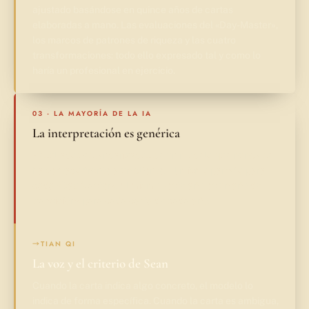
ajustado basándose en quince años de cartas
elaboradas a mano. Las evaluaciones del «Day-Master»,
los marcos de patrones de riqueza y las cuatro
transformaciones: todo ello expresado tal y como lo
haría un profesional en ejercicio.
03 · LA MAYORÍA DE LA IA
La interpretación es genérica
Resultados estandarizados de un modelo que nunca se
ha sentado frente a un cliente. El mismo párrafo para
cada «Day Master». El mismo «este año es un año de
transición» para cada carta de cada año.
→
TIAN QI
La voz y el criterio de Sean
Cuando la carta indica algo concreto, el modelo lo
indica de forma específica. Cuando la carta es ambigua,