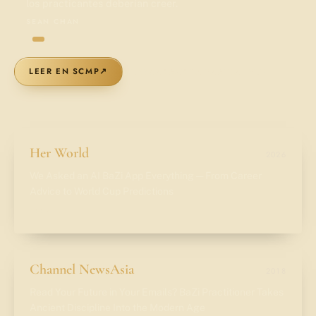
los practicantes deberían creer.
SEAN CHAN
LEER EN SCMP
↗
↓
DESCARGAR LA PÁGINA
· PDF
Her World
2026
We Asked an AI BaZi App Everything — From Career
Advice to World Cup Predictions
LEER
→
Channel NewsAsia
2018
Read Your Future in Your Emails? BaZi Practitioner Takes
Ancient Discipline Into the Modern Age