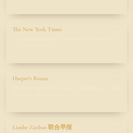
LEER
→
The New York Times
2019
Two Astrologers Come Clean on Horoscopes & Zodiacs
— T Style Magazine
LEER
→
Harper's Bazaar
2026
Why Some People Seem Luckier Than Others, According
to Science and Feng Shui
LEER
→
Lianhe Zaobao 联合早报
2023