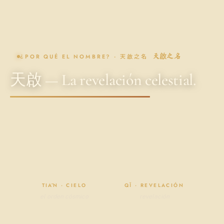
¿POR QUÉ EL NOMBRE? · 天啟之名
天啟之名
天啟 — La revelación celestial.
天
啟
TIĀN · CIELO
QǏ · REVELACIÓN
el orden cósmico
revelación