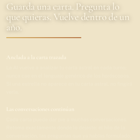
Guarda una carta. Pregunta lo
que quieras. Vuelve dentro de un
año.
Anclada a la carta trazada
La AI vuelve a analizar tu carta astral en cada turno;
nunca cae en el lenguaje genérico de los horóscopos.
Si una estrella no aparece en tu carta astral, no fingirá
verla.
Las conversaciones continúan
Cada carta puede dar pie a muchas conversaciones.
Retoma exactamente donde lo dejaste: el hilo de la
conversación, las preguntas que ya habías formulado,