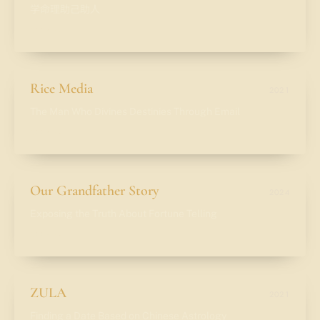
学命理助己助人
LEER
→
Rice Media
2021
The Man Who Divines Destinies Through Email
LEER
→
Our Grandfather Story
2024
Exposing the Truth About Fortune Telling
LEER
→
ZULA
2021
Finding a Date Based on Chinese Astrology