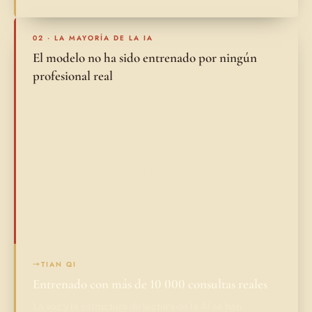
02 · LA MAYORÍA DE LA IA
El modelo no ha sido entrenado por ningún
profesional real
La mayoría de las aplicaciones de predicción del futuro
basadas en AI se limitan a conectar un modelo de
lenguaje grande (LLM) básico con una indicación del
sistema improvisada a partir de artículos de Wikipedia y
unos cuantos vídeos de YouTube. Nadie que se dedique
profesionalmente a la adivinación ha definido nunca
cómo se estructura una lectura auténtica: qué destacar,
qué omitir, qué tono adoptar. El modelo no tiene nada
real que imitar.
→
TIAN QI
Entrenado con más de 10 000 consultas reales
La voz y la estructura de lectura de la AI se han