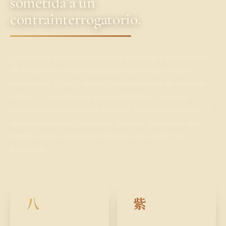
sometida a un
contrainterrogatorio.
La mayoría de los sistemas de astrología basados en
IA utilizan un único modelo que se limita a hacer
conjeturas. Tian Qi utiliza cuatro motores de cálculo
reales —tres chinos y uno occidental— y luego
compara sus resultados entre sí. Cuando coinciden, la
interpretación se consolida. Cuando discrepan, esa
tensión es la clave para obtener una visión más
profunda.
八
紫