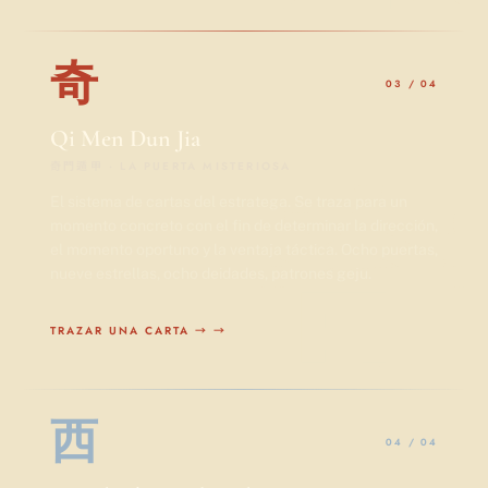
奇
03 / 04
Qi Men Dun Jia
奇
奇門遁甲 · LA PUERTA MISTERIOSA
El sistema de cartas del estratega. Se traza para un
momento concreto con el fin de determinar la dirección,
el momento oportuno y la ventaja táctica. Ocho puertas,
nueve estrellas, ocho deidades, patrones geju.
TRAZAR UNA CARTA →
→
西
04 / 04