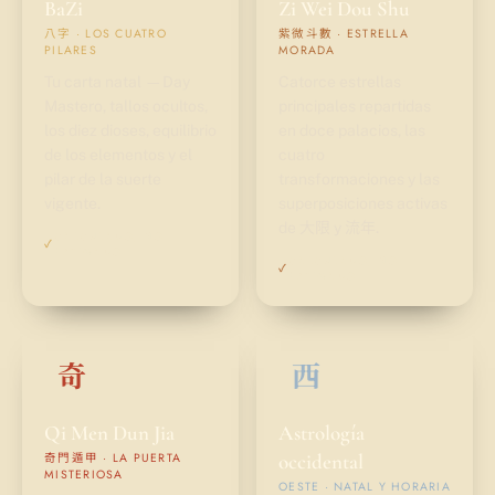
BaZi
Zi Wei Dou Shu
八字 · LOS CUATRO
紫微斗數 · ESTRELLA
PILARES
MORADA
Tu carta natal —Day
Catorce estrellas
Mastero, tallos ocultos,
principales repartidas
los diez dioses, equilibrio
en doce palacios, las
de los elementos y el
cuatro
pilar de la suerte
transformaciones y las
vigente.
superposiciones activas
de 大限 y 流年.
CALCULADO, NO
✓
ESTIMADO
CALCULADO, NO
✓
ESTIMADO
奇
西
Qi Men Dun Jia
Astrología
occidental
奇門遁甲 · LA PUERTA
MISTERIOSA
OESTE · NATAL Y HORARIA