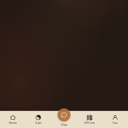
緣
Home
Cast
Affinity
You
Chat