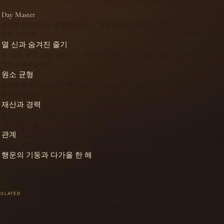
Day Master
차트의 중심에 있는 본질적인 ‘너’ — 다른 모든 힘이 이에 비추어 평가되는
바로 그 자아.
열 신과 숨겨진 줄기
부, 권위, 성과, 자원, 동반자 — 바로 여러분의 삶을 실제로 지탱해 주는 열
가지 원동력입니다.
원소 균형
힘차게 달리는 곳과 굶주린 듯 달리는 곳 — 그리고 당신을 다시 중심을 되
찾게 해주는 요소.
재산과 경력
돈과 지위가 실제로 당신에게 어떤 영향을 미치는지 — 일의 양상과, 상황이
전환되는 시점.
관계
당신의 관계 리듬 — 그 타이밍, 패턴, 그리고 그 흐름에 잘 맞는 사람들.
행운의 기둥과 다가올 한 해
지금 여러분이 겪고 있는 10년이라는 긴 시간과, 올해의 가장 큰 고비.
실무자들이 사용하는 것과 동일한 계산 엔진을 기반으로 산출되므로 —
CULATED
태양시, 윤월, 무효 지점 등이 모두 정확하게 처리됩니다. 절대 별자리 운세를 추측
의 결과가 나오지 않습니다.