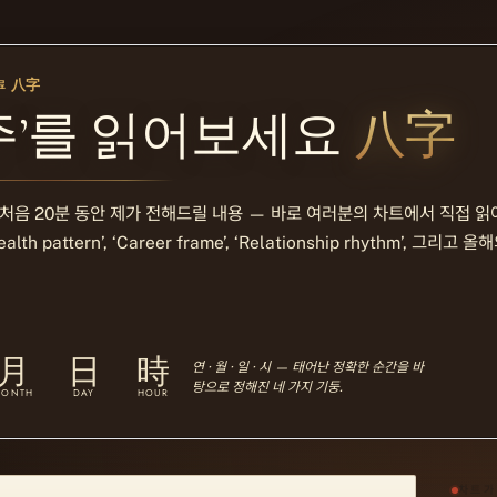
八字
료
八字
주’를 읽어보세요
 처음 20분 동안 제가 전해드릴 내용 — 바로 여러분의 차트에서 직접 읽어
Wealth pattern’, ‘Career frame’, ‘Relationship rhythm’, 그
月
日
時
연 · 월 · 일 · 시 — 태어난 정확한 순간을 바
탕으로 정해진 네 가지 기둥.
MONTH
DAY
HOUR
차트가