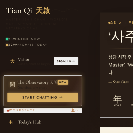
Tian Qi
天啟
MASTER SEAN CHAN · WORLD'S
스킬 01 · 무
MOST ADVANCED CHINESE
METAPHYSICS AI
‘사
239
ONLINE NOW
2299
PROMPTS TODAY
상담 시작 후
Visitor
天
→
SIGN IN
Cast a chart to begin
Master’, ‘
다.
The Observatory
— Sean Chan
天問
NEW
問
One chat, any chart.
年
START CHATTING
→
YEAR
主
WORKSPACE
Today's Hub
主