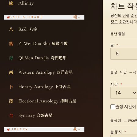
Affinity
緣
차트 작
당신의 탄생 순간
術
CAST A CHART
정도 소요됩니다
BaZi
八字
八
생년월일
Zi Wei Dou Shu
紫微斗數
紫
날
*
Qi Men Dun Jia
奇門遁甲
奇
Western Astrology
西洋占星
西
출생 시간
— 태
시간
*
Horary Astrology
卜卦占星
卜
Electional Astrology
擇時占星
擇
출생 시간이
Synastry
合盤占星
合
출생지
— 진태
藏
LIBRARY
출생지
*