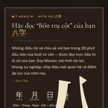
八字
KỸ NĂNG 01 · MIỄN PHÍ
Hãy đọc “Bốn trụ cột” của bạn
八字
Những điều tôi sẽ chia sẻ với bạn trong 20 phút
đầu tiên của buổi tư vấn — được đọc trực tiếp từ
lá số của bạn. Day Master, mô hình tài lộc,
khung sự nghiệp, nhịp điệu mối quan hệ và điểm
áp lực của năm nay.
— Sean Chan
年
月
日
時
YEAR
MONTH
DAY
HOUR
Năm · Tháng · Ngày · Giờ — bốn trụ