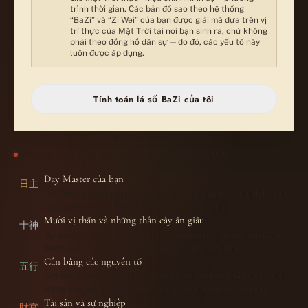
trình thời gian. Các bản đồ sao theo hệ thống
“BaZi” và “Zi Wei” của bạn được giải mã dựa trên vị
trí thực của Mặt Trời tại nơi bạn sinh ra, chứ không
phải theo đồng hồ dân sự — do đó, các yếu tố này
luôn được áp dụng.
Tính toán lá số BaZi của tôi
命盤所見
BẢN ĐỒ SAO CỦA BẠN TIẾT LỘ ĐIỀU GÌ
Day Master của bạn
日主
Cái “bạn” nguyên thủy ở trung tâm của biểu đồ — chính là bản
ngã mà mọi lực lượng khác đều được so sánh với nó.
Mười vị thần và những thân cây ẩn giấu
十神
Sự giàu có, quyền lực, thành quả, nguồn lực, người bạn đồng
hành — mười yếu tố thực sự tạo nên cuộc đời bạn.
Cân bằng các nguyên tố
五行
Nơi bạn chạy với sức mạnh tràn trề và nơi bạn chạy trong tình
trạng kiệt sức — cùng yếu tố giúp bạn tìm lại sự cân bằng.
Tài sản và sự nghiệp
財官