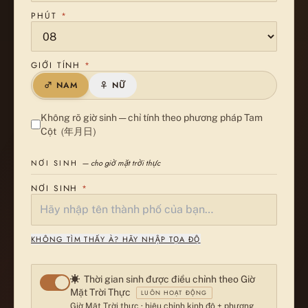
PHÚT
*
GIỚI TÍNH
*
♂ NAM
♀ NỮ
Không rõ giờ sinh — chỉ tính theo phương pháp Tam
(年月日)
Cột
NƠI SINH
— cho giờ mặt trời thực
NƠI SINH
*
KHÔNG TÌM THẤY À? HÃY NHẬP TỌA ĐỘ
☀
Thời gian sinh được điều chỉnh theo Giờ
Mặt Trời Thực
LUÔN HOẠT ĐỘNG
Giờ Mặt Trời thực · hiệu chỉnh kinh độ + phương